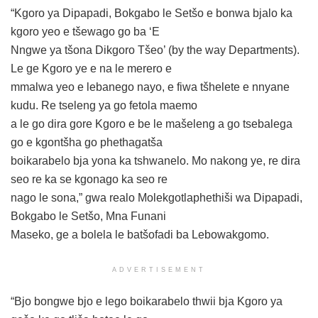
“Kgoro ya Dipapadi, Bokgabo le Setšo e bonwa bjalo ka
kgoro yeo e tšewago go ba ‘E
Nngwe ya tšona Dikgoro Tšeo’ (by the way Departments).
Le ge Kgoro ye e na le merero e
mmalwa yeo e lebanego nayo, e fiwa tšhelete e nnyane
kudu. Re tseleng ya go fetola maemo
a le go dira gore Kgoro e be le mašeleng a go tsebalega
go e kgontšha go phethagatša
boikarabelo bja yona ka tshwanelo. Mo nakong ye, re dira
seo re ka se kgonago ka seo re
nago le sona,” gwa realo Molekgotlaphethiši wa Dipapadi,
Bokgabo le Setšo, Mna Funani
Maseko, ge a bolela le batšofadi ba Lebowakgomo.
ADVERTISEMENT
“Bjo bongwe bjo e lego boikarabelo thwii bja Kgoro ya