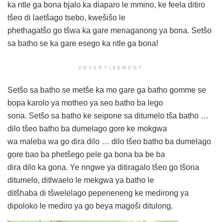
ka ntle ga bona bjalo ka diaparo le mmino, ke feela ditiro
tšeo di laetšago tsebo, kwešišo le
phethagatšo go tšwa ka gare menaganong ya bona. Setšo
sa batho se ka gare esego ka ntle ga bona!
ADVERTISEMENT
Setšo sa batho se metše ka mo gare ga batho gomme se
bopa karolo ya motheo ya seo batho ba lego
sona. Setšo sa batho ke seipone sa ditumelo tša batho …
dilo tšeo batho ba dumelago gore ke mokgwa
wa maleba wa go dira dilo … dilo tšeo batho ba dumelago
gore bao ba phetšego pele ga bona ba be ba
dira dilo ka gona. Ye nngwe ya ditiragalo tšeo go tšona
ditumelo, ditlwaelo le mekgwa ya batho le
ditšhaba di tšwelelago pepeneneng ke medirong ya
dipoloko le mediro ya go beya magoši ditulong.