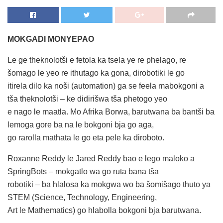
MOKGADI MONYEPAO
Le ge theknolotši e fetola ka tsela ye re phelago, re
šomago le yeo re ithutago ka gona, dirobotiki le go
itirela dilo ka noši (automation) ga se feela mabokgoni a
tša theknolotši – ke didirišwa tša phetogo yeo
e nago le maatla. Mo Afrika Borwa, barutwana ba bantši ba
lemoga gore ba na le bokgoni bja go aga,
go rarolla mathata le go eta pele ka diroboto.
Roxanne Reddy le Jared Reddy bao e lego maloko a
SpringBots – mokgatlo wa go ruta bana tša
robotiki – ba hlalosa ka mokgwa wo ba šomišago thuto ya
STEM (Science, Technology, Engineering,
Art le Mathematics) go hlabolla bokgoni bja barutwana.