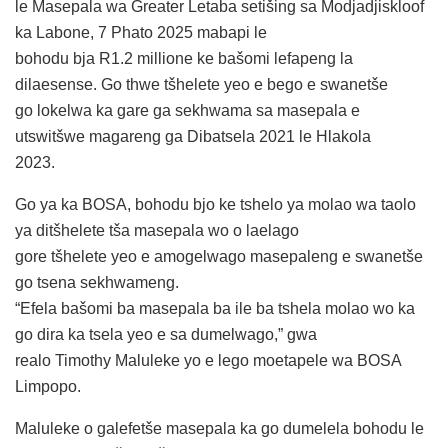
le Masepala wa Greater Letaba setišing sa Modjadjiskloof
ka Labone, 7 Phato 2025 mabapi le
bohodu bja R1.2 millione ke bašomi lefapeng la
dilaesense. Go thwe tšhelete yeo e bego e swanetše
go lokelwa ka gare ga sekhwama sa masepala e
utswitšwe magareng ga Dibatsela 2021 le Hlakola
2023.
Go ya ka BOSA, bohodu bjo ke tshelo ya molao wa taolo
ya ditšhelete tša masepala wo o laelago
gore tšhelete yeo e amogelwago masepaleng e swanetše
go tsena sekhwameng.
“Efela bašomi ba masepala ba ile ba tshela molao wo ka
go dira ka tsela yeo e sa dumelwago,” gwa
realo Timothy Maluleke yo e lego moetapele wa BOSA
Limpopo.
Maluleke o galefetše masepala ka go dumelela bohodu le