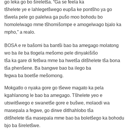
go leka go bo šireletša. “Ga se feela ka
tšhelete ye e lahlegetšwego eupša ke pontšho ya go
tšwela pele go palelwa ga pušo moo bohodu bo
homolelwago mme tšhomišompe e amogelwago bjalo ka
mpho,” a realo.
BOSA e re bašomi ba bantši bao ba amegago molatong
wo ba ile ba tlogela mešomo pele dinyakišišo
tša ka gare di fetšwa mme ba hwetša ditšhelete tša bona
tša phenšene. Ba bangwe bao ba ilego ba
fegwa ba boetše mešomong.
Mokgatlo o nyaka gore go tšewe magato ka pela
kgahlanong le bao ba amegago. Tšhelete yeo e
utswitšwego e swanetše gore e bušwe, molaodi wa
masepala a fegwe, go dirwe ditlhahlobo tša
ditšhelete tša masepala mme bao ba boletšego ka bohodu
bjo ba šireletšwe.