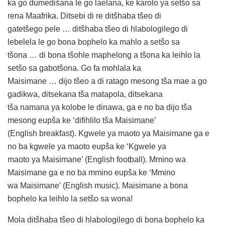
ka go dumedišana le go laelana, ke karolo ya setšo sa
rena Maafrika. Ditsebi di re ditšhaba tšeo di
gatetšego pele … ditšhaba tšeo di hlabologilego di
lebelela le go bona bophelo ka mahlo a setšo sa
tšona … di bona tšohle maphelong a tšona ka leihlo la
setšo sa gabotšona. Go fa mohlala ka
Maisimane … dijo tšeo a di ratago mesong tša mae a go
gadikwa, ditsekana tša matapola, ditsekana
tša namana ya kolobe le dinawa, ga e no ba dijo tša
mesong eupša ke ‘difihlilo tša Maisimane’
(English breakfast). Kgwele ya maoto ya Maisimane ga e
no ba kgwele ya maoto eupša ke ‘Kgwele ya
maoto ya Maisimane’ (English football). Mmino wa
Maisimane ga e no ba mmino eupša ke ‘Mmino
wa Maisimane’ (English music). Maisimane a bona
bophelo ka leihlo la setšo sa wona!
Mola ditšhaba tšeo di hlabologilego di bona bophelo ka