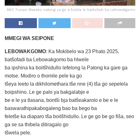
MEC Funani Maseko nakong ya ge a bolela le batšofadi ba Lebowakgomo
MMEGI WA SEIPONE
LEBOWAKGOMO
: Ka Mokibelo wa 23 Phato 2025,
batšofadi ba Lebowakgomo ba hlwele
ba ipshina ka boitšhidullo lefelong la Patong ka gare ga
motse. Modiro o thomile pele ka go
tšeya leeto la dikhilomethara tše nne (4) tša go sepelela
boipshino. Le ge palo ya bakgalabje e
be e le ya tlasana, bontši bja batšeakarolo e be e le
baswarathipakabogaleng bao ba bego ba
feletše ka diaparo tša boitšhidullo. Le ge go be go fiša, seo
ga se sa thibela ditiragalo go
tšwela pele.