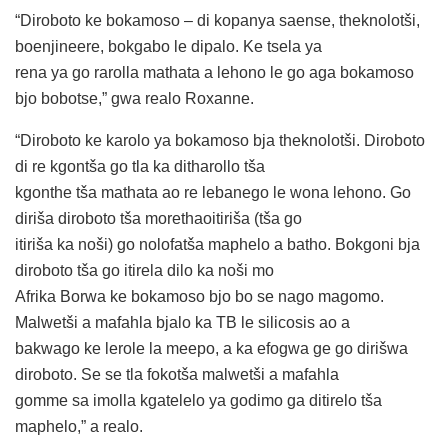
“Diroboto ke bokamoso – di kopanya saense, theknolotši,
boenjineere, bokgabo le dipalo. Ke tsela ya
rena ya go rarolla mathata a lehono le go aga bokamoso
bjo bobotse,” gwa realo Roxanne.
“Diroboto ke karolo ya bokamoso bja theknolotši. Diroboto
di re kgontša go tla ka ditharollo tša
kgonthe tša mathata ao re lebanego le wona lehono. Go
diriša diroboto tša morethaoitiriša (tša go
itiriša ka noši) go nolofatša maphelo a batho. Bokgoni bja
diroboto tša go itirela dilo ka noši mo
Afrika Borwa ke bokamoso bjo bo se nago magomo.
Malwetši a mafahla bjalo ka TB le silicosis ao a
bakwago ke lerole la meepo, a ka efogwa ge go dirišwa
diroboto. Se se tla fokotša malwetši a mafahla
gomme sa imolla kgatelelo ya godimo ga ditirelo tša
maphelo,” a realo.