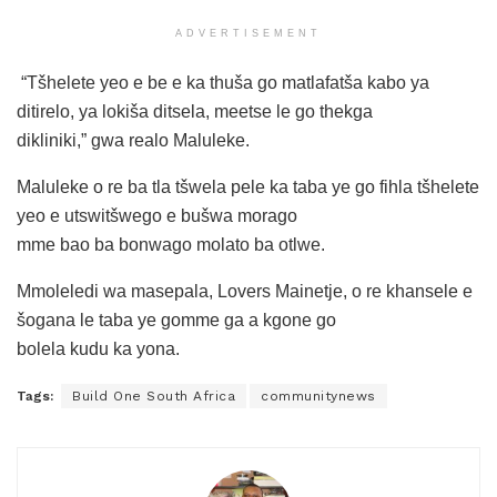
ADVERTISEMENT
“Tšhelete yeo e be e ka thuša go matlafatša kabo ya
ditirelo, ya lokiša ditsela, meetse le go thekga
dikliniki,” gwa realo Maluleke.
Maluleke o re ba tla tšwela pele ka taba ye go fihla tšhelete
yeo e utswitšwego e bušwa morago
mme bao ba bonwago molato ba otlwe.
Mmoleledi wa masepala, Lovers Mainetje, o re khansele e
šogana le taba ye gomme ga a kgone go
bolela kudu ka yona.
Tags:
Build One South Africa
communitynews