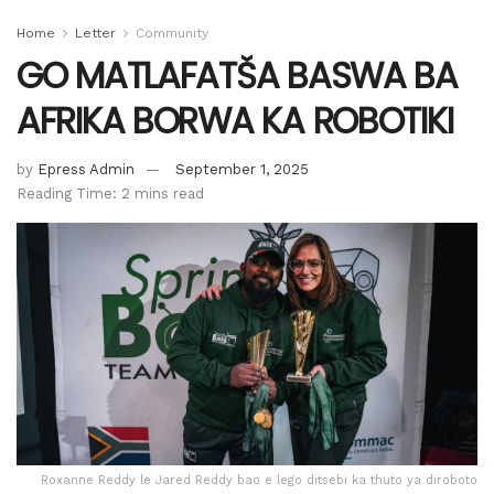
Home
Letter
Community
GO MATLAFATŠA BASWA BA
AFRIKA BORWA KA ROBOTIKI
by
Epress Admin
September 1, 2025
Reading Time: 2 mins read
Roxanne Reddy le Jared Reddy bao e lego ditsebi ka thuto ya diroboto