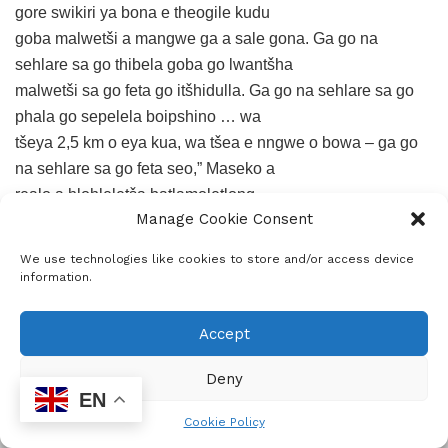
gore swikiri ya bona e theogile kudu
goba malwetši a mangwe ga a sale gona. Ga go na
sehlare sa go thibela goba go lwantšha
malwetši sa go feta go itšhidulla. Ga go na sehlare sa go
phala go sepelela boipshino … wa
tšeya 2,5 km o eya kua, wa tšea e nngwe o bowa – ga go
na sehlare sa go feta seo,” Maseko a
realo a hlohleletša batlamoletlong.
Manage Cookie Consent
“Ke sepetše le lena… ke le bone … ke le tsebile. Ke le
We use technologies like cookies to store and/or access device
lokela ka tlase ga lehwafa la Kgoro ya
information.
gešo. Ke dihlopha tše dintši go ralala le profense tšeo re di
beilego ka tlase ga lehwafa la
Accept
Kgoro. Re šomišana le Kgoro ya Tlhabollo ya Leago. Ka
mananeo a yona le mananeo a rena
Deny
a dipapadi, re tla bona gore na re ka le thuša bjang gore le
EN
phele le fodile. Lena tšwelang pele
Cookie Policy
ADVERTISEMENT
go sepela … le dikologe le mapatlelo a dipapadi … le