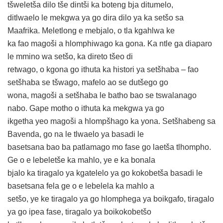
tšweletša dilo tše dintši ka boteng bja ditumelo,
ditlwaelo le mekgwa ya go dira dilo ya ka setšo sa
Maafrika. Meletlong e mebjalo, o tla kgahlwa ke
ka fao magoši a hlomphiwago ka gona. Ka ntle ga diaparo
le mmino wa setšo, ka direto tšeo di
retwago, o kgona go ithuta ka histori ya setšhaba – fao
setšhaba se tšwago, mafelo ao se dutšego go
wona, magoši a setšhaba le batho bao se tswalanago
nabo. Gape motho o ithuta ka mekgwa ya go
ikgetha yeo magoši a hlompšhago ka yona. Setšhabeng sa
Bavenda, go na le tlwaelo ya basadi le
basetsana bao ba patlamago mo fase go laetša tlhompho.
Ge o e lebeletše ka mahlo, ye e ka bonala
bjalo ka tiragalo ya kgatelelo ya go kokobetša basadi le
basetsana fela ge o e lebelela ka mahlo a
setšo, ye ke tiragalo ya go hlomphega ya boikgafo, tiragalo
ya go ipea fase, tiragalo ya boikokobetšo