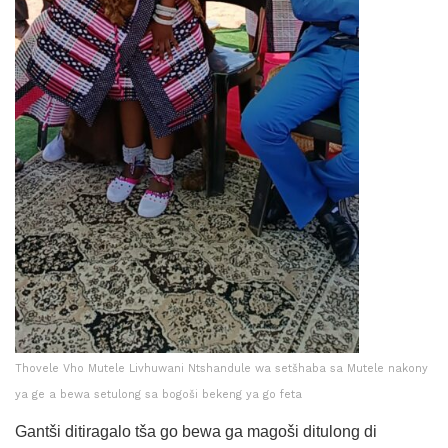
Thovele Vho Mutele Livhuwani Ntshandule wa setšhaba sa Mutele nakony
ya ge a bewa setulong sa bogoši bekeng ya go feta
Gantši ditiragalo tša go bewa ga magoši ditulong di