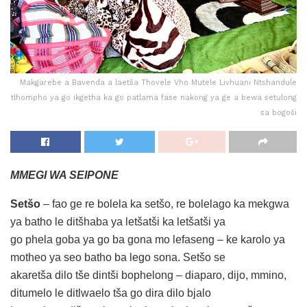
Makgarebe a Bavenda a laetša Thovele Vho Mutele Livhuani Ntshandule
tlhompho ya go ikgetha ka go patlama fase nakong ya ge a bewa setulong
sa bogoši
MMEGI WA SEIPONE
Setšo
– fao ge re bolela ka setšo, re bolelago ka mekgwa
ya batho le ditšhaba ya letšatši ka letšatši ya
go phela goba ya go ba gona mo lefaseng – ke karolo ya
motheo ya seo batho ba lego sona. Setšo se
akaretša dilo tše dintši bophelong – diaparo, dijo, mmino,
ditumelo le ditlwaelo tša go dira dilo bjalo