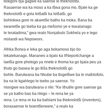
bokgoni bja gagwe ka saense le theknolotši.
Rasaense wa ka moso a ka tšwa gona mo. Bjale ka ge
theknolotši e gola letšatši ka letšatši, go
bohlokwa gore re akaretše batho ka moka. Bana ba
swanetše go tseba ka ga mešomo ye e tswalanago
le leratadima,” gwa realo Nonjabulo Sokhela yo e lego
molaodi wa Nepoworx.
Afrika Borwa e leka go aga bokamoso bjo bo
lekalekanago. Mananeo a bjalo ka #Nepo4change a
laetša gore phetogo ya nnete e thoma ka go bjala peu ya
thuto go baswa le go tliša theknolotši go
bohle. Barutwana ba Nkube ba tlogetšwe ba le mafolofolo,
ba na le kgahlego le tsebo ya saense. Yo
mongwe wa barutwana o rile: “Ke ithutile gore saense ga
se ya batho bao ba rilego – le rena ke ya
rena. Le rena re ka ba bahlami ba theknolotši (inventors),
borasaense le boentšeneere,” a realo ka