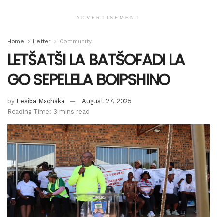
ADVERTISEMENT
Home
Letter
Community
LETŠATŠI LA BATŠOFADI LA
GO SEPELELA BOIPSHINO
by
Lesiba Machaka
August 27, 2025
Reading Time: 3 mins read