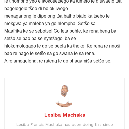
le tlhompho yeo e ikokotletšego ka tumelo le ditlwaelo tša
bagologolo tšeo di bolokilwego
menaganong le dipelong tša batho bjalo ka tsebo le
mekgwa ya maleba ya go hlompha. Setšo sa
Maafrika ke se sebotse! Go feta bohle, ke rena beng ba
setšo se bao ba se nyatšago, ba se
hlokomologago le go se beela ka thoko. Ke rena re nnoši
bao re nago le setšo sa go swana le sa rena.
A re amogeleng, re rateng le go phagamiša setšo se.
Lesiba Machaka
Lesiba Francis Machaka has been doing this since