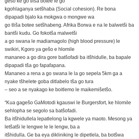
gešo ke go tliša botee le go
kgohlaganya setšhaba (Social cohesion). Re bona
dipapadi bjalo ka mokgwa o mongwe wa
go tliša botee setšhabeng. Afrika Borwa e na le balwetši ba
bantši kudu. Go fokotša malwetši
a go swana le madiamagolo (high blood pressure) le
swikiri, Kgoro ya gešo e hlomile
mananeo a go dira gore batšofadi ba itšhidulle, ba bapale
dipapadi tša go fapafapana.
Mananeo a rena a go swana le la go sepela 5km ga a
nyake tšhelete goba ditlabelo tša go tura
– seo a se nyakago ke boitlemo le maikemišetšo.
“Kua gagešo GaMotodi kgauswi le Burgersfort, ke hlomile
sehlopha se segolo sa batšofadi.
Ba itšhidullela lepatlelong la kgwele ya maoto. Mesong ya
letšatši le lengwe le le lengw, ba a
itšhidulla. Ge ba eya dikliniking le dipetlela, ba botšwa