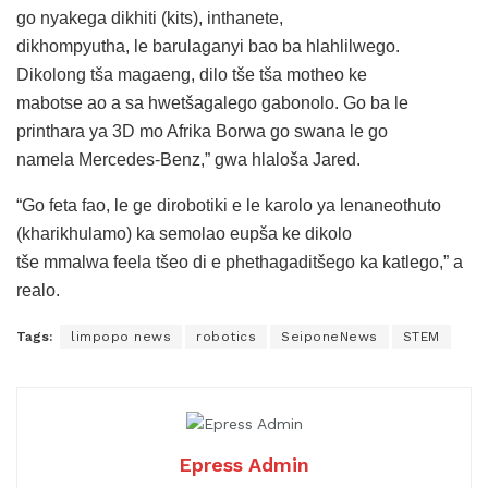
go nyakega dikhiti (kits), inthanete,
dikhompyutha, le barulaganyi bao ba hlahlilwego.
Dikolong tša magaeng, dilo tše tša motheo ke
mabotse ao a sa hwetšagalego gabonolo. Go ba le
printhara ya 3D mo Afrika Borwa go swana le go
namela Mercedes-Benz,” gwa hlaloša Jared.
“Go feta fao, le ge dirobotiki e le karolo ya lenaneothuto
(kharikhulamo) ka semolao eupša ke dikolo
tše mmalwa feela tšeo di e phethagaditšego ka katlego,” a
realo.
Tags:
limpopo news
robotics
SeiponeNews
STEM
Epress Admin