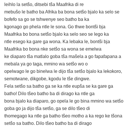
leihlo la setšo, ditsebi tša Maafrika di re
mebušo le batho ba Afrika ba bona setšo bjalo ka selo se
bofefo sa go se tshwenye seo batho ba ka
kgonago go phela ntle le sona. Go thwe bontši bja
Maafrika bo bona setšo bjalo ka selo seo se lego ka
ntle esego ka gare ga wona. Ka lebaka le, bontši bja
Maafrika bo bona nke setšo sa wona se emelwa
ke diaparo tša matlalo goba tša mašela a go fapafapana a
mebala ya go taga, mmino wa setšo wo o
opelwago le go binelwa le dijo tša setšo bjalo ka lekokoro,
semotwane, dikgobe, kgodu le tše dingwe.
Fela setšo sa batho ga se ka ntle eupša se ka gare ga
batho! Dilo tšeo batho ba di dirago ka ntle ga
bona bjalo ka diaparo, go opela le go bina mmino wa setšo
goba go ja dijo tša setšo, ga se dilo tšeo di
thomegago ka ntle ga batho tšeo motho a ka rego ke tšona
setšo sa batho. Dilo tšeo batho ba di dirago