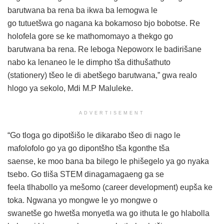
barutwana ba rena ba ikwa ba lemogwa le
go tutuetšwa go nagana ka bokamoso bjo bobotse. Re
holofela gore se ke mathomomayo a thekgo go
barutwana ba rena. Re leboga Nepoworx le badirišane
nabo ka lenaneo le le dimpho tša dithušathuto
(stationery) tšeo le di abetšego barutwana,” gwa realo
hlogo ya sekolo, Mdi M.P Maluleke.
ADVERTISEMENT
“Go tloga go dipotšišo le dikarabo tšeo di nago le
mafolofolo go ya go dipontšho tša kgonthe tša
saense, ke moo bana ba bilego le phišegelo ya go nyaka
tsebo. Go tliša STEM dinagamagaeng ga se
feela tlhabollo ya mešomo (career development) eupša ke
toka. Ngwana yo mongwe le yo mongwe o
swanetše go hwetša monyetla wa go ithuta le go hlabolla