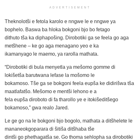
ADVERTISEMENT
Theknolotši e fetola karolo e nngwe le e nngwe ya
bophelo. Baswa ba hloka bokgoni bjo bo fetago
dithuto tša ka diphapošing. Dirobotiki ga se feela go aga
metšhene – ke go aga menagano yeo e ka
ikamanyago le maemo, ya rarolla mathata.
“Dirobotiki di bula menyetla ya mešomo gomme di
lokišetša barutwana lefase la mošomo le
bokamoso. Tše ga se bokgoni feela eupša ke didirišwa tša
maatlafatšo. Mešomo e mentši lehono e a
fela eupša diroboto di fa tharollo ye e itokišeditšego
bokamoso,” gwa realo Jared.
Le ge go na le bokgoni bjo bogolo, mathata a ditšhelete le
mananeokgoparara di šitiša ditšhaba tše
dintši go phethagatša se. Go thoma sehlopha sa dirobotiki