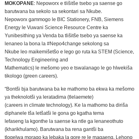
MOKOPANE
: Nepoworx e tlišitše tsebo ya saense go
barutwana ba sekolo sa sekontari sa Nkube.
Nepoworx gammogo le BIC Stationery, FNB, Siemens
Energy le Vuwani Science Resource Centre ka
Yunibesithing ya Venda ba tlišitše tsebo ya saense ka
lenaneo la bona la #Nepo4change sekolong sa
Nkube leo maikemišetšo e lego go ruta ka STEM (Science,
Technology Engineering and
Mathematics) le mešomo yeo e tswalanago le go hlwekiša
tikologo (green careers).
“Bontši bja barutwana ba ke mathomo ba ekwa ka mešomo
ya theknolotši ya leratadima (tlelaemete)
(careers in climate technology). Ke la mathomo ba diriša
diphanele tša letšatši le gona go kgatha tema
lefaseng la kgonthe la saense ka ntle ga lenaneothuto
(kharikhulamo). Barutwana ba rena gantši ba
tlogelwa morago ka lebaka la gore re le magaeng. Lehono