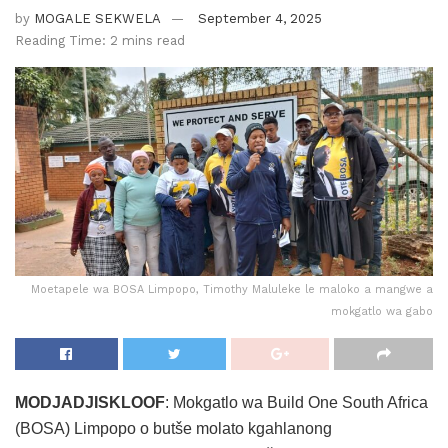
by
MOGALE SEKWELA
September 4, 2025
Reading Time: 2 mins read
Moetapele wa BOSA Limpopo, Timothy Maluleke le maloko a mangwe a
mokgatlo wa gabo
MODJADJISKLOOF
: Mokgatlo wa Build One South Africa
(BOSA) Limpopo o butše molato kgahlanong