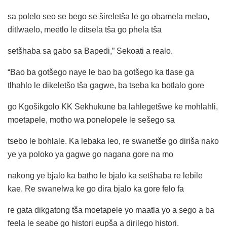
sa polelo seo se bego se šireletša le go obamela melao,
ditlwaelo, meetlo le ditsela tša go phela tša
setšhaba sa gabo sa Bapedi,” Sekoati a realo.
“Bao ba gotšego naye le bao ba gotšego ka tlase ga
tlhahlo le dikeletšo tša gagwe, ba tseba ka botlalo gore
go Kgošikgolo KK Sekhukune ba lahlegetšwe ke mohlahli,
moetapele, motho wa ponelopele le sešego sa
tsebo le bohlale. Ka lebaka leo, re swanetše go diriša nako
ye ya poloko ya gagwe go nagana gore na mo
nakong ye bjalo ka batho le bjalo ka setšhaba re lebile
kae. Re swanelwa ke go dira bjalo ka gore felo fa
re gata dikgatong tša moetapele yo maatla yo a sego a ba
feela le seabe go histori eupša a dirilego histori.