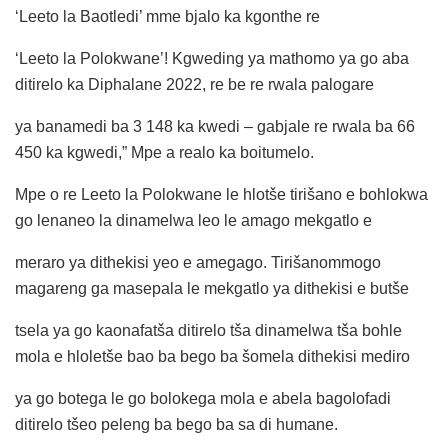
‘Leeto la Baotledi’ mme bjalo ka kgonthe re
‘Leeto la Polokwane’! Kgweding ya mathomo ya go aba
ditirelo ka Diphalane 2022, re be re rwala palogare
ya banamedi ba 3 148 ka kwedi – gabjale re rwala ba 66
450 ka kgwedi,” Mpe a realo ka boitumelo.
Mpe o re Leeto la Polokwane le hlotše tirišano e bohlokwa
go lenaneo la dinamelwa leo le amago mekgatlo e
meraro ya dithekisi yeo e amegago. Tirišanommogo
magareng ga masepala le mekgatlo ya dithekisi e butše
tsela ya go kaonafatša ditirelo tša dinamelwa tša bohle
mola e hloletše bao ba bego ba šomela dithekisi mediro
ya go botega le go bolokega mola e abela bagolofadi
ditirelo tšeo peleng ba bego ba sa di humane.