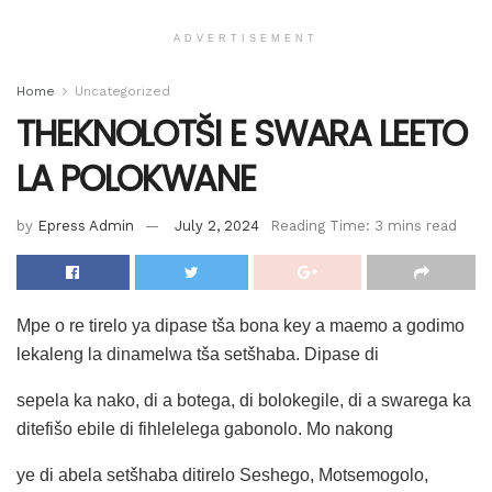
ADVERTISEMENT
Home
Uncategorized
THEKNOLOTŠI E SWARA LEETO
LA POLOKWANE
by
Epress Admin
July 2, 2024
Reading Time: 3 mins read
Mpe o re tirelo ya dipase tša bona key a maemo a godimo
lekaleng la dinamelwa tša setšhaba. Dipase di
sepela ka nako, di a botega, di bolokegile, di a swarega ka
ditefišo ebile di fihlelelega gabonolo. Mo nakong
ye di abela setšhaba ditirelo Seshego, Motsemogolo,