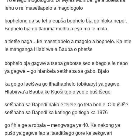
“Yo e lego mogologolo, Dr Myles Munroe, ge a bolela ka
lehu o re ‘masetlapelo a magologolo
bophelong ga se lehu eupša bophelo bja go hloka nepo’.
Bophelo bja go tlaruma motho a eya mo le mola,
a tletše naga…ke masetlapelo a magolo a bophelo. Ka ntle
le manganga Hlabirwa’a Bauba o phetše
bophelo bja gagwe a tseba gabotse seo e bego e le nepo
ya gagwe – go hlankela setšhaba sa gabo. Bjalo
ka ge go laetšwa go tlhathaphelo (obituary) ya gagwe,
Hlabirwa’a Bauba ke Kgošikgolo yeo e bušitšego
setšhaba sa Bapedi nako e telele go feta bohle. O bušitše
setšhaba sa Bapedi ka katlego go tloga ka 1976
go fihla ge a robala – mengwaga ye 40. Ke nakong ya
pušo ya gagwe fao a itaeditšego gore ke sekgwari