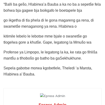
“Balli ba gešo, Hlabirwa’a Bauba a ka no ba a sepetše fela
bohwa bja gagwe bja boikgafo le boetapele bja
go ikgetha di tla phela di le gona magareng ga rena, di
swametše menaganong ya rena. Hlabirwa o
kitimile lebelo le lebotse mme bjale o swanetše go
tlogelwa gore a khutše. Gape, legatong la Mmušo wa
Profense ya Limpopo, le legatong la ka, ke rata go fihliša
mantšu a tlhobošo go batho ba gaSekhukhune.
Sepela gabotse morwa kgobetlele, Theledi ‘a Marota,
Hlabirwa a’ Bauba.
Epress Admin