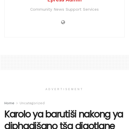
Community News Support Services
ADVERTISEMENT
Home
Uncategorized
Karolo ya barutiši nakong ya
diphadišano tša digotlane