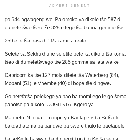
ADVERTISEMENT
go 644 ngwageng wo. Palomoka ya dikolo tše 587 di
dumeletšwe tšeo tše 328 e lego tša banna gomme tše
259 e le tša basadi,” Makamu a realo.
Selete sa Sekhukhune se etile pele ka dikolo tša koma
tšeo di dumeletšwego tše 285 gomme sa latelwa ke
Capricorn ka tše 127 mola dilete tša Waterberg (84),
Mopani (51) le Vhembe (40) di bopa tše dingwe.
Go netefatša polokego ya bao ba thomilego le go šoma
gabotse ga dikolo, COGHSTA, Kgoro ya
Maphelo, Ntlo ya Limpopo ya Baetapele ba Setšo le
bakgathatema ba bangwe ba swere thuto le baetapele
ba setšo le baswari ba diphemiti go itokišetša sehla.