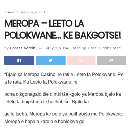
Home
Uncategorized
MEROPA – LEETO LA
POLOKWANE… KE BAKGOTSE!
by
Epress Admin
July 2, 2024
Reading Time: 2 mins read
“Bjalo ka Meropa Casino, re ratile Leeto la Polokwane. Re
a le rata. Ka Leeto la Polokwane, re
bona dikgonagalo tše dintši tša kgolo ya Meropa bjalo ka
lefelo la boipshino le boithabišo. Bjalo ka
ge le tseba, Meropa ke pelo ya boithabišo mo Polokwane.
Meropa e bapala karolo e bohlokwa go