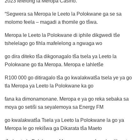
2023 lefelong la Meropa Casino.
“Segwera sa Meropa le Leeto la Polokwane ga se sa
molomo feela – magadi a thomile go tšwa.
Meropa le Leeto la Polokwane di iphile dikgwedi tše
tshelelago go fihla mafelelong a ngwaga wo
go dira diteko tša dikgonagalo tša tsela ya Leeto la
Polokwane go tla Meropa. Meropa e lahletše
R100 000 go ditiragalo tša go kwalakwatša tsela ye ya go
tla Meropa ya Leeto la Polokwane ka go
fana ka dimonamonane. Meropa e ya go reka sebaka sa
moya go setiši sa seyalemoya sa Energy FM
go kwalakwatša Tsela ya Leeto la Polokwane la go ya
Meropa le go rekišwa ga Dikarata tša Maeto