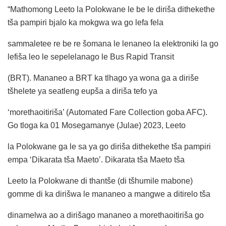
“Mathomong Leeto la Polokwane le be le diriša dithekethe
tša pampiri bjalo ka mokgwa wa go lefa fela
sammaletee re be re šomana le lenaneo la elektroniki la go
lefiša leo le sepelelanago le Bus Rapid Transit
(BRT). Mananeo a BRT ka tlhago ya wona ga a diriše
tšhelete ya seatleng eupša a diriša tefo ya
‘morethaoitiriša’ (Automated Fare Collection goba AFC).
Go tloga ka 01 Mosegamanye (Julae) 2023, Leeto
la Polokwane ga le sa ya go diriša dithekethe tša pampiri
empa ‘Dikarata tša Maeto’. Dikarata tša Maeto tša
Leeto la Polokwane di thantše (di tšhumile mabone)
gomme di ka dirišwa le mananeo a mangwe a ditirelo tša
dinamelwa ao a dirišago mananeo a morethaoitiriša go