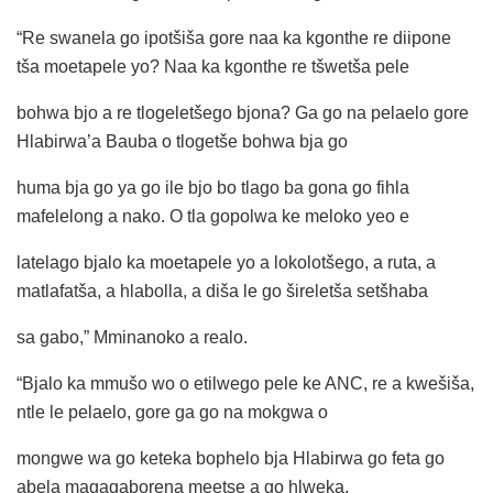
“Re swanela go ipotšiša gore naa ka kgonthe re diipone
tša moetapele yo? Naa ka kgonthe re tšwetša pele
bohwa bjo a re tlogeletšego bjona? Ga go na pelaelo gore
Hlabirwa’a Bauba o tlogetše bohwa bja go
huma bja go ya go ile bjo bo tlago ba gona go fihla
mafelelong a nako. O tla gopolwa ke meloko yeo e
latelago bjalo ka moetapele yo a lokolotšego, a ruta, a
matlafatša, a hlabolla, a diša le go šireletša setšhaba
sa gabo,” Mminanoko a realo.
“Bjalo ka mmušo wo o etilwego pele ke ANC, re a kwešiša,
ntle le pelaelo, gore ga go na mokgwa o
mongwe wa go keteka bophelo bja Hlabirwa go feta go
abela magagaborena meetse a go hlweka,