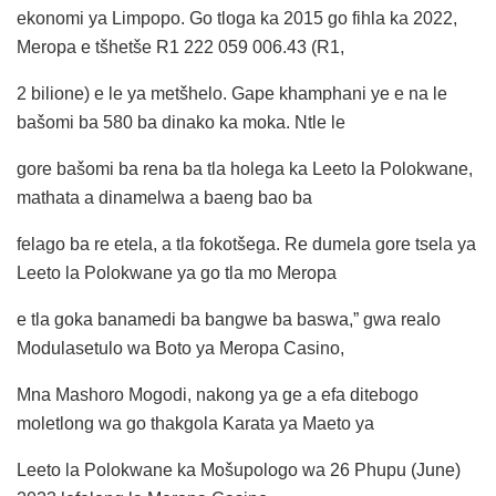
ekonomi ya Limpopo. Go tloga ka 2015 go fihla ka 2022,
Meropa e tšhetše R1 222 059 006.43 (R1,
2 bilione) e le ya metšhelo. Gape khamphani ye e na le
bašomi ba 580 ba dinako ka moka. Ntle le
gore bašomi ba rena ba tla holega ka Leeto la Polokwane,
mathata a dinamelwa a baeng bao ba
felago ba re etela, a tla fokotšega. Re dumela gore tsela ya
Leeto la Polokwane ya go tla mo Meropa
e tla goka banamedi ba bangwe ba baswa,” gwa realo
Modulasetulo wa Boto ya Meropa Casino,
Mna Mashoro Mogodi, nakong ya ge a efa ditebogo
moletlong wa go thakgola Karata ya Maeto ya
Leeto la Polokwane ka Mošupologo wa 26 Phupu (June)