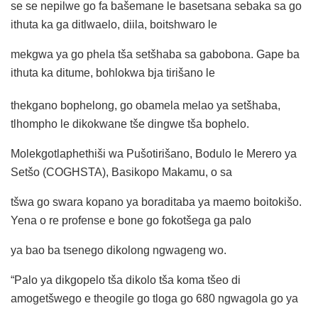
se se nepilwe go fa bašemane le basetsana sebaka sa go
ithuta ka ga ditlwaelo, diila, boitshwaro le
mekgwa ya go phela tša setšhaba sa gabobona. Gape ba
ithuta ka ditume, bohlokwa bja tirišano le
thekgano bophelong, go obamela melao ya setšhaba,
tlhompho le dikokwane tše dingwe tša bophelo.
Molekgotlaphethiši wa Pušotirišano, Bodulo le Merero ya
Setšo (COGHSTA), Basikopo Makamu, o sa
tšwa go swara kopano ya boraditaba ya maemo boitokišo.
Yena o re profense e bone go fokotšega ga palo
ya bao ba tsenego dikolong ngwageng wo.
“Palo ya dikgopelo tša dikolo tša koma tšeo di
amogetšwego e theogile go tloga go 680 ngwagola go ya