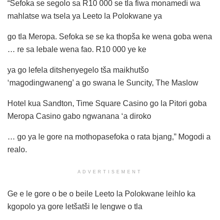
“Sefoka se segolo sa R10 000 se tla fiwa monamedi wa
mahlatse wa tsela ya Leeto la Polokwane ya
go tla Meropa. Sefoka se se ka thopša ke wena goba wena
… re sa lebale wena fao. R10 000 ye ke
ya go lefela ditshenyegelo tša maikhutšo
‘magodingwaneng’ a go swana le Suncity, The Maslow
Hotel kua Sandton, Time Square Casino go la Pitori goba
Meropa Casino gabo ngwanana ‘a diroko
… go ya le gore na mothopasefoka o rata bjang,” Mogodi a
realo.
ADVERTISEMENT
Ge e le gore o be o beile Leeto la Polokwane leihlo ka
kgopolo ya gore letšatši le lengwe o tla