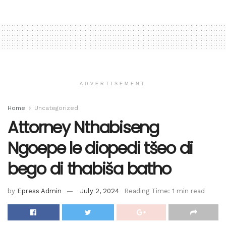
ADVERTISEMENT
Home
Uncategorized
Attorney Nthabiseng
Ngoepe le diopedi tšeo di
bego di thabiša batho
by
Epress Admin
July 2, 2024
Reading Time: 1 min read