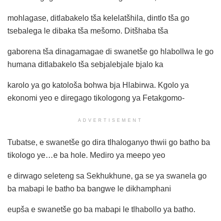
mohlagase, ditlabakelo tša kelelatšhila, dintlo tša go
tsebalega le dibaka tša mešomo. Ditšhaba tša
gaborena tša dinagamagae di swanetše go hlabollwa le go
humana ditlabakelo tša sebjalebjale bjalo ka
karolo ya go katološa bohwa bja Hlabirwa. Kgolo ya
ekonomi yeo e diregago tikologong ya Fetakgomo-
ADVERTISEMENT
Tubatse, e swanetše go dira tlhaloganyo thwii go batho ba
tikologo ye…e ba hole. Mediro ya meepo yeo
e dirwago seleteng sa Sekhukhune, ga se ya swanela go
ba mabapi le batho ba bangwe le dikhamphani
eupša e swanetše go ba mabapi le tlhabollo ya batho.