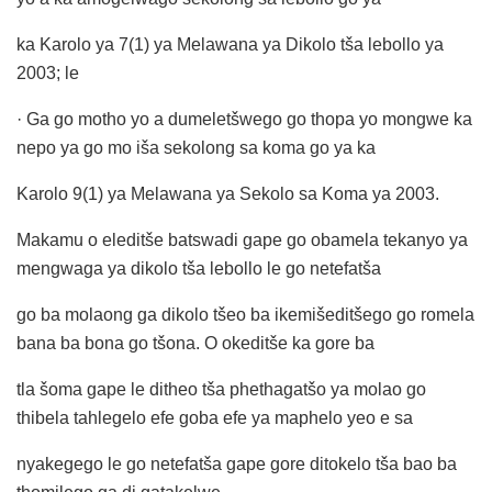
ka Karolo ya 7(1) ya Melawana ya Dikolo tša lebollo ya
2003; le
· Ga go motho yo a dumeletšwego go thopa yo mongwe ka
nepo ya go mo iša sekolong sa koma go ya ka
Karolo 9(1) ya Melawana ya Sekolo sa Koma ya 2003.
Makamu o eleditše batswadi gape go obamela tekanyo ya
mengwaga ya dikolo tša lebollo le go netefatša
go ba molaong ga dikolo tšeo ba ikemišeditšego go romela
bana ba bona go tšona. O okeditše ka gore ba
tla šoma gape le ditheo tša phethagatšo ya molao go
thibela tahlegelo efe goba efe ya maphelo yeo e sa
nyakegego le go netefatša gape gore ditokelo tša bao ba