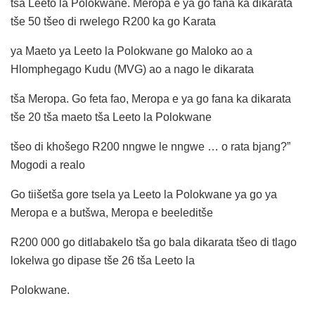
tša Leeto la Polokwane. Meropa e ya go fana ka dikarata
tše 50 tšeo di rwelego R200 ka go Karata
ya Maeto ya Leeto la Polokwane go Maloko ao a
Hlomphegago Kudu (MVG) ao a nago le dikarata
tša Meropa. Go feta fao, Meropa e ya go fana ka dikarata
tše 20 tša maeto tša Leeto la Polokwane
tšeo di khošego R200 nngwe le nngwe … o rata bjang?”
Mogodi a realo
Go tiišetša gore tsela ya Leeto la Polokwane ya go ya
Meropa e a butšwa, Meropa e beeleditše
R200 000 go ditlabakelo tša go bala dikarata tšeo di tlago
lokelwa go dipase tše 26 tša Leeto la
Polokwane.