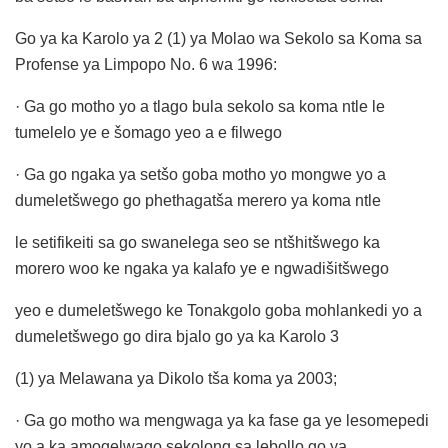
Go ya ka Karolo ya 2 (1) ya Molao wa Sekolo sa Koma sa
Profense ya Limpopo No. 6 wa 1996:
· Ga go motho yo a tlago bula sekolo sa koma ntle le
tumelelo ye e šomago yeo a e filwego
· Ga go ngaka ya setšo goba motho yo mongwe yo a
dumeletšwego go phethagatša merero ya koma ntle
le setifikeiti sa go swanelega seo se ntšhitšwego ka
morero woo ke ngaka ya kalafo ye e ngwadišitšwego
yeo e dumeletšwego ke Tonakgolo goba mohlankedi yo a
dumeletšwego go dira bjalo go ya ka Karolo 3
(1) ya Melawana ya Dikolo tša koma ya 2003;
· Ga go motho wa mengwaga ya ka fase ga ye lesomepedi
yo a ka amogelwago sekolong sa lebollo go ya