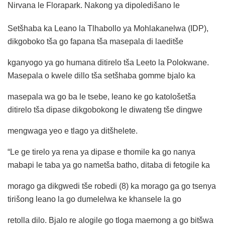
Nirvana le Florapark. Nakong ya dipoledišano le
Setšhaba ka Leano la Tlhabollo ya Mohlakanelwa (IDP),
dikgoboko tša go fapana tša masepala di laeditše
kganyogo ya go humana ditirelo tša Leeto la Polokwane.
Masepala o kwele dillo tša setšhaba gomme bjalo ka
masepala wa go ba le tsebe, leano ke go katološetša
ditirelo tša dipase dikgobokong le diwateng tše dingwe
mengwaga yeo e tlago ya ditšhelete.
“Le ge tirelo ya rena ya dipase e thomile ka go nanya
mabapi le taba ya go nametša batho, ditaba di fetogile ka
morago ga dikgwedi tše robedi (8) ka morago ga go tsenya
tirišong leano la go dumelelwa ke khansele la go
retolla dilo. Bjalo re alogile go tloga maemong a go bitšwa