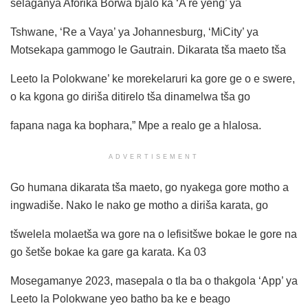
selaganya Aforika Borwa bjalo ka ‘A re yeng’ ya
Tshwane, ‘Re a Vaya’ ya Johannesburg, ‘MiCity’ ya
Motsekapa gammogo le Gautrain. Dikarata tša maeto tša
Leeto la Polokwane’ ke morekelaruri ka gore ge o e swere,
o ka kgona go diriša ditirelo tša dinamelwa tša go
fapana naga ka bophara,” Mpe a realo ge a hlalosa.
ADVERTISEMENT
Go humana dikarata tša maeto, go nyakega gore motho a
ingwadiše. Nako le nako ge motho a diriša karata, go
tšwelela molaetša wa gore na o lefisitšwe bokae le gore na
go šetše bokae ka gare ga karata. Ka 03
Mosegamanye 2023, masepala o tla ba o thakgola ‘App’ ya
Leeto la Polokwane yeo batho ba ke e beago