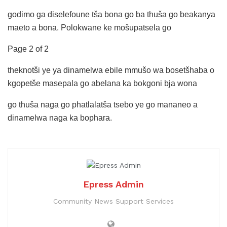
godimo ga diselefoune tša bona go ba thuša go beakanya
maeto a bona. Polokwane ke mošupatsela go
Page 2 of 2
theknotši ye ya dinamelwa ebile mmušo wa bosetšhaba o
kgopetše masepala go abelana ka bokgoni bja wona
go thuša naga go phatlalatša tsebo ye go mananeo a
dinamelwa naga ka bophara.
Epress Admin
Community News Support Services