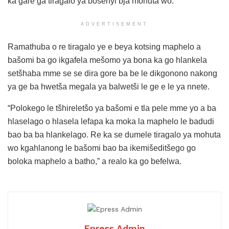
ka gare ga tiragalo ya bosenyi bja mohuta wo.
ADVERTISEMENT
Ramathuba o re tiragalo ye e beya kotsing maphelo a
bašomi ba go ikgafela mešomo ya bona ka go hlankela
setšhaba mme se se dira gore ba be le dikgonono nakong
ya ge ba hwetša megala ya balwetši le ge e le ya nnete.
“Polokego le tšhireletšo ya bašomi e tla pele mme yo a ba
hlaselago o hlasela lefapa ka moka la maphelo le badudi
bao ba ba hlankelago. Re ka se dumele tiragalo ya mohuta
wo kgahlanong le bašomi bao ba ikemišeditšego go
boloka maphelo a batho,” a realo ka go befelwa.
Epress Admin