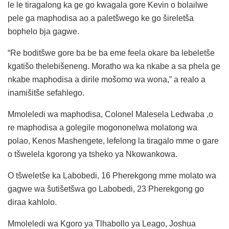
le le tiragalong ka ge go kwagala gore Kevin o bolailwe
pele ga maphodisa ao a paletšwego ke go šireletša
bophelo bja gagwe.
“Re boditšwe gore ba be ba eme feela okare ba lebeletše
kgatišo thelebišeneng. Moratho wa ka nkabe a sa phela ge
nkabe maphodisa a dirile mošomo wa wona,” a realo a
inamišitše sefahlego.
Mmoleledi wa maphodisa, Colonel Malesela Ledwaba ,o
re maphodisa a golegile mogononelwa molatong wa
polao, Kenos Mashengete, lefelong la tiragalo mme o gare
o tšwelela kgorong ya tsheko ya Nkowankowa.
O tšweletše ka Labobedi, 16 Pherekgong mme molato wa
gagwe wa šutišetšwa go Labobedi, 23 Pherekgong go
diraa kahlolo.
Mmoleledi wa Kgoro ya Tlhabollo ya Leago, Joshua