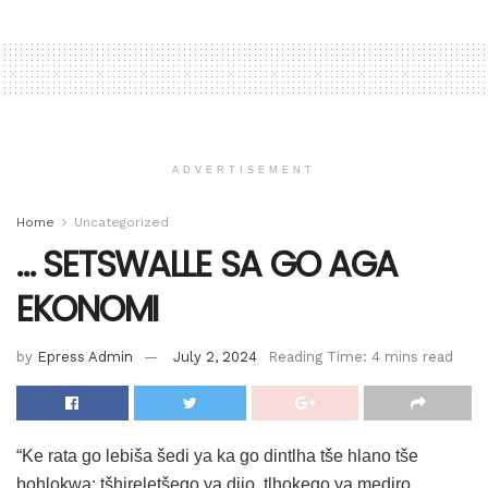
ADVERTISEMENT
Home
Uncategorized
… SETSWALLE SA GO AGA
EKONOMI
by
Epress Admin
July 2, 2024
Reading Time: 4 mins read
“Ke rata go lebiša šedi ya ka go dintlha tše hlano tše
bohlokwa: tšhireletšego ya dijo, tlhokego ya mediro,