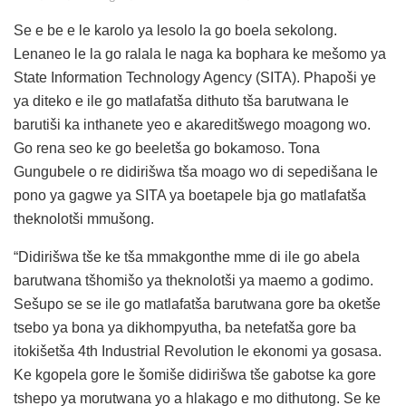
Se e be e le karolo ya lesolo la go boela sekolong.
Lenaneo le la go ralala le naga ka bophara ke mešomo ya
State Information Technology Agency (SITA). Phapoši ye
ya diteko e ile go matlafatša dithuto tša barutwana le
barutiši ka inthanete yeo e akareditšwego moagong wo.
Go rena seo ke go beeletša go bokamoso. Tona
Gungubele o re didirišwa tša moago wo di sepedišana le
pono ya gagwe ya SITA ya boetapele bja go matlafatša
theknolotši mmušong.
“Didirišwa tše ke tša mmakgonthe mme di ile go abela
barutwana tšhomišo ya theknolotši ya maemo a godimo.
Sešupo se se ile go matlafatša barutwana gore ba oketše
tsebo ya bona ya dikhompyutha, ba netefatša gore ba
itokišetša 4th Industrial Revolution le ekonomi ya gosasa.
Ke kgopela gore le šomiše didirišwa tše gabotse ka gore
tshepo ya morutwana yo a hlakago e mo dithutong. Se ke