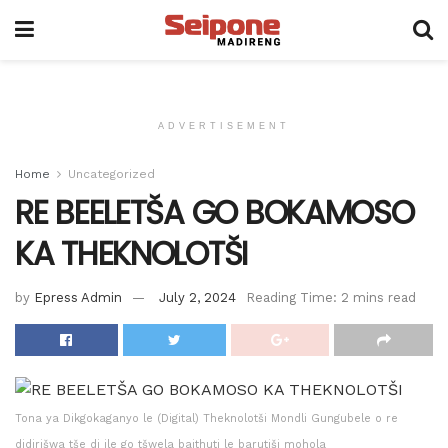
ADVERTISEMENT
Home
Uncategorized
RE BEELETŠA GO BOKAMOSO
KA THEKNOLOTŠI
by
Epress Admin
July 2, 2024
Reading Time: 2 mins read
Tona ya Dikgokaganyo le (Digital) Theknolotši Mondli Gungubele o re
didirišwa tše di ile go tšwela baithuti le barutiši mohola