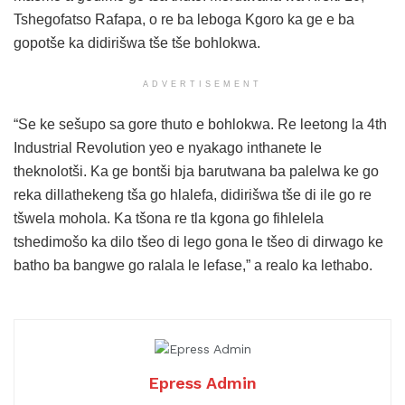
Tshegofatso Rafapa, o re ba leboga Kgoro ka ge e ba
gopotše ka didirišwa tše tše bohlokwa.
ADVERTISEMENT
“Se ke sešupo sa gore thuto e bohlokwa. Re leetong la 4th
Industrial Revolution yeo e nyakago inthanete le
theknolotši. Ka ge bontši bja barutwana ba palelwa ke go
reka dillathekeng tša go hlalefa, didirišwa tše di ile go re
tšwela mohola. Ka tšona re tla kgona go fihlelela
tshedimošo ka dilo tšeo di lego gona le tšeo di dirwago ke
batho ba bangwe go ralala le lefase,” a realo ka lethabo.
Epress Admin