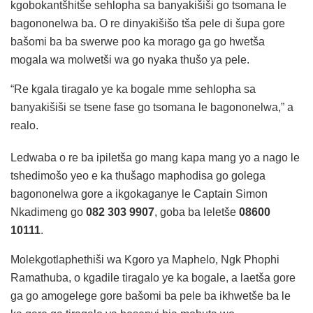
kgobokantšhitše sehlopha sa banyakišiši go tsomana le
bagononelwa ba. O re dinyakišišo tša pele di šupa gore
bašomi ba ba swerwe poo ka morago ga go hwetša
mogala wa molwetši wa go nyaka thušo ya pele.
“Re kgala tiragalo ye ka bogale mme sehlopha sa
banyakišiši se tsene fase go tsomana le bagononelwa,” a
realo.
Ledwaba o re ba ipiletša go mang kapa mang yo a nago le
tshedimošo yeo e ka thušago maphodisa go golega
bagononelwa gore a ikgokaganye le Captain Simon
Nkadimeng go
082 303 9907
, goba ba leletše
08600
10111
.
Molekgotlaphethiši wa Kgoro ya Maphelo, Ngk Phophi
Ramathuba, o kgadile tiragalo ye ka bogale, a laetša gore
ga go amogelege gore bašomi ba pele ba ikhwetše ba le