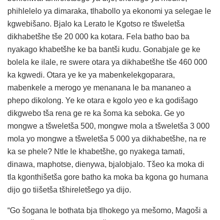
phihlelelo ya dimaraka, tlhabollo ya ekonomi ya selegae le
kgwebišano. Bjalo ka Lerato le Kgotso re tšweletša
dikhabetšhe tše 20 000 ka kotara. Fela batho bao ba
nyakago khabetšhe ke ba bantši kudu. Gonabjale ge ke
bolela ke ilale, re swere otara ya dikhabetšhe tše 460 000
ka kgwedi. Otara ye ke ya mabenkelekgoparara,
mabenkele a merogo ye menanana le ba mananeo a
phepo dikolong. Ye ke otara e kgolo yeo e ka godišago
dikgwebo tša rena ge re ka šoma ka seboka. Ge yo
mongwe a tšweletša 500, mongwe mola a tšweletša 3 000
mola yo mongwe a tšweletša 5 000 ya dikhabetšhe, na re
ka se phele? Ntle le khabetšhe, go nyakega tamati,
dinawa, maphotse, dienywa, bjalobjalo. Tšeo ka moka di
tla kgonthišetša gore batho ka moka ba kgona go humana
dijo go tiišetša tšhireletšego ya dijo.
“Go šogana le bothata bja tlhokego ya mešomo, Magoši a