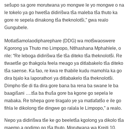
sešupo sa gore morutwana yo mongwe le yo mongwe o na
le tokelo ya go hwetša didirišwa tša maleba tša thuto ka
gore re sepela dinakong tša theknolotši,” gwa realo
Gungubele.
Motlatšamolaodipharephare (DDG) wa motšwaoswere
Kgorong ya Thuto mo Limpopo, Ntlhashana Mphahlele, o
rile: “Re leboga didirišwa tše tša diteko tša theknolotši. Re
tlwaetše go thakgola feela meago ya ditlabakelo tša diteko
tša saense. Ka fao, re kwa re thabile kudu mamohla ka go
dira bjalo ka laporathori ya ditlabakelo tša theknolotši.
Dimpho tše di tla dira gore bana ba rena ba swane le ba
baagišani ….tša ba thuša gore ba kgone go sepela le
mabaka. Re tshepa gore tiragalo ye ya matlafatšo e ile go
fihla le dikolong tše dingwe go ralala le Limpopo,” a realo.
Nepo ya didirišwa tše ke go beeletša kgolong ya dikolo tša
maemo a godimo go tša thuto. Morutwana wa Kreiti 10,