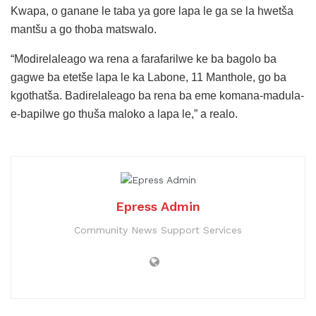
Kwapa, o ganane le taba ya gore lapa le ga se la hwetša
mantšu a go thoba matswalo.
“Modirelaleago wa rena a farafarilwe ke ba bagolo ba
gagwe ba etetše lapa le ka Labone, 11 Manthole, go ba
kgothatša. Badirelaleago ba rena ba eme komana-madula-
e-bapilwe go thuša maloko a lapa le,” a realo.
Epress Admin
Community News Support Services