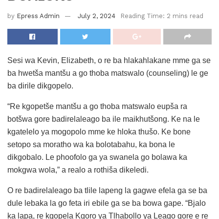
by
Epress Admin
July 2, 2024
Reading Time: 2 mins read
Sesi wa Kevin, Elizabeth, o re ba hlakahlakane mme ga se
ba hwetša mantšu a go thoba matswalo (counseling) le ge
ba dirile dikgopelo.
“Re kgopetše mantšu a go thoba matswalo eupša ra
botšwa gore badirelaleago ba ile maikhutšong. Ke na le
kgatelelo ya mogopolo mme ke hloka thušo. Ke bone
setopo sa moratho wa ka bolotabahu, ka bona le
dikgobalo. Le phoofolo ga ya swanela go bolawa ka
mokgwa wola,” a realo a rothiša dikeledi.
O re badirelaleago ba tlile lapeng la gagwe efela ga se ba
dule lebaka la go feta iri ebile ga se ba bowa gape. “Bjalo
ka lapa, re kgopela Kgoro ya Tlhabollo ya Leago gore e re