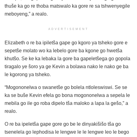
thuše ka go re thoba matswalo ka gore re sa tshwenyegile
meboyeng,” a realo.
ADVERTISEMENT
Elizabeth o re ba ipiletša gape go kgoro ya tsheko gore e
sepetše molato wo ka lebelo gore ba kgone go hwetša
khutšo. Se ke ka lebaka la gore ba gapeletšega go gopola
tiragalo ye šoro ya ge Kevin a bolawa nako le nako ge ba
le kgorong ya tsheko.
“Mogononelwa o swanetše go bolela ntloleswiswi. Se se
ka se buše Kevin efela go bona mogononelwa a sepela le
mebila go ile go roba dipelo tša maloko a lapa la gešo,” a
realo.
O re ba ipeletša gape gore go be le dinyakišišo tša go
tsenelela go lephodisa le lengwe le le lengwe leo le bego