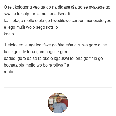
O re tikologong yeo ga go na digase tša go se nyakege go
swana le sulphur le methane tšeo di
ka hlolago mollo efela go hweditšwe carbon monoxide yeo
e lego muši wo o sego kotsi o
kaalo.
“Lefelo leo le ageleditšwe go šireletša diruiwa gore di se
fule kgole le lona gammogo le gore
badudi gore ba se ralokele kgauswi le lona go fihla ge
bothata bja mollo wo bo rarollwa,” a
realo.