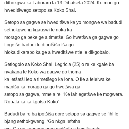
dithokgwa ka Laboraro la 13 Dibatsela 2024. Ke moo go
hweditšwego setopo sa Koko Shai.
Setopo sa gagwe se hweditšwe ke yo mongwe wa badudi
sethokgweng kgauswi le noka ka
morago ga beke ge a timetše. Go hwetšwa ga gagwe go
tlogetše badudi le dipotšišo tša go
hloka dikarabo ka ge a hweditšwe ntle le dikgobalo.
Setlogolo sa Koko Shai, Legricia (25) o re ke kgale ba
nyakana le Koko wa gagwe go thoma
ka letšatši leo a timetšego ka lona. O ile a felelwa ke
mantšu ka morago ga go hwetšwa ga
setopo sa gagwe, mme a re: “Ke lahlegetšwe ke mogwera.
Robala ka ka kgotso Koko”.
Badudi ba re ba ipotšiša gore setopo sa gagwe se fihlile
bjang sethokgweng. “Go nkga lefotha
mo. Ga go kgonege gore motšofe a hwetšagale