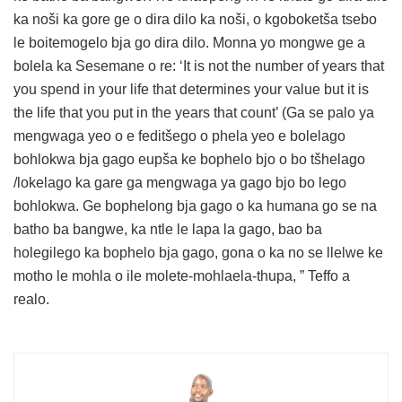
ka noši ka gore ge o dira dilo ka noši, o kgoboketša tsebo
le boitemogelo bja go dira dilo. Monna yo mongwe ge a
bolela ka Sesemane o re: ‘It is not the number of years that
you spend in your life that determines your value but it is
the life that you put in the years that count’ (Ga se palo ya
mengwaga yeo o e feditšego o phela yeo e bolelago
bohlokwa bja gago eupša ke bophelo bjo o bo tšhelago
/lokelago ka gare ga mengwaga ya gago bjo bo lego
bohlokwa. Ge bophelong bja gago o ka humana go se na
batho ba bangwe, ka ntle le lapa la gago, bao ba
holegilego ka bophelo bja gago, gona o ka no se llelwe ke
motho le mohla o ile molete-mohlaela-thupa, ” Teffo a
realo.