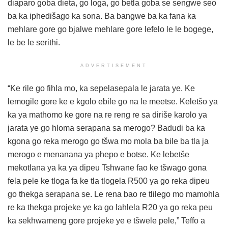
diaparo goba dieta, go loga, go betla goba se sengwe seo
ba ka iphedišago ka sona. Ba bangwe ba ka fana ka
mehlare gore go bjalwe mehlare gore lefelo le le bogege,
le be le serithi.
ADVERTISEMENT
“Ke rile go fihla mo, ka sepelasepala le jarata ye. Ke
lemogile gore ke e kgolo ebile go na le meetse. Keletšo ya
ka ya mathomo ke gore na re reng re sa diriše karolo ya
jarata ye go hloma serapana sa merogo? Badudi ba ka
kgona go reka merogo go tšwa mo mola ba bile ba tla ja
merogo e menanana ya phepo e botse. Ke lebetše
mekotlana ya ka ya dipeu Tshwane fao ke tšwago gona
fela pele ke tloga fa ke tla tlogela R500 ya go reka dipeu
go thekga serapana se. Le rena bao re tlilego mo mamohla
re ka thekga projeke ye ka go lahlela R20 ya go reka peu
ka sekhwameng gore projeke ye e tšwele pele,” Teffo a