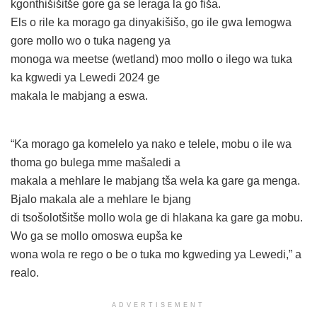
kgonthišišitše gore ga se leraga la go fiša.
Els o rile ka morago ga dinyakišišo, go ile gwa lemogwa
gore mollo wo o tuka nageng ya
monoga wa meetse (wetland) moo mollo o ilego wa tuka
ka kgwedi ya Lewedi 2024 ge
makala le mabjang a eswa.
“Ka morago ga komelelo ya nako e telele, mobu o ile wa
thoma go bulega mme mašaledi a
makala a mehlare le mabjang tša wela ka gare ga menga.
Bjalo makala ale a mehlare le bjang
di tsošolotšitše mollo wola ge di hlakana ka gare ga mobu.
Wo ga se mollo omoswa eupša ke
wona wola re rego o be o tuka mo kgweding ya Lewedi,” a
realo.
ADVERTISEMENT