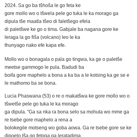
2024. Sa go ba tšhoša le go feta ke
gore mollo wo o tšwela pele go tuka le ka morago ga
dipula tše maatla tšeo di faletšego efela
di paletšwe ke go o tima. Gabjale ba nagana gore ke
leraga la go fiša (volcano) leo le ka
thunyago nako efe kapa efe.
Mollo wo o bonagala o pala go tingwa, ka ge o paletše
meetse gammogo le pula. Badudi ba
boifa gore maphelo a bona a ka ba a le kotsing ka ge se e
le mathomo ba se bona.
Lucia Phaswana (53) o re o makatšwa ke gore mollo wo o
tšwetše pele go tuka le ka morago
ga dipula. “Ga sa nka ra bona selo sa mohuta wo mme ga
re tsebe gore maphelo a rena a
bolokegile motseng wo goba aowa. Ga re tsebe gore se ke
dipoelo tša go fetoga ga leratadima