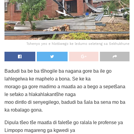
Tshenyo yeo e hlotšwego ke ledumo seleteng sa Sekhukhune
Badudi ba be ba tšhogile ba nagana gore ba ile go
lahlegelwa ke maphelo a bona. Se ke ka
morago ga gore madimo a maatla ao a bego a sepetšana
le sefako a hlakahlakantšhe naga
moo dintlo di senyegilego, badudi ba šala ba sena mo ba
ka robalago gona.
Dipula tšeo tše maatla di faletše go ralala le profense ya
Limpopo magareng ga kgwedi ya