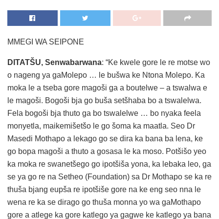
MMEGI WA SEIPONE
DITATŠU, Senwabarwana
: “Ke kwele gore le re motse wo
o nageng ya gaMolepo … le bušwa ke Ntona Molepo. Ka
moka le a tseba gore magoši ga a boutelwe – a tswalwa e
le magoši. Bogoši bja go buša setšhaba bo a tswalelwa.
Fela bogoši bja thuto ga bo tswalelwe … bo nyaka feela
monyetla, maikemišetšo le go šoma ka maatla. Seo Dr
Masedi Mothapo a lekago go se dira ka bana ba lena, ke
go bopa magoši a thuto a gosasa le ka moso. Potšišo yeo
ka moka re swanetšego go ipotšiša yona, ka lebaka leo, ga
se ya go re na Setheo (Foundation) sa Dr Mothapo se ka re
thuša bjang eupša re ipotšiše gore na ke eng seo nna le
wena re ka se dirago go thuša monna yo wa gaMothapo
gore a atlege ka gore katlego ya gagwe ke katlego ya bana