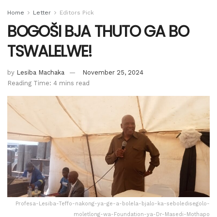
Home
Letter
Editors Pick
BOGOŠI BJA THUTO GA BO
TSWALELWE!
by
Lesiba Machaka
November 25, 2024
Reading Time: 4 mins read
Profesa-Lesiba-Teffo-nakong-ya-ge-a-bolela-bjalo-ka-seboledisegolo-
moletlong-wa-Foundation-ya-Dr-Masedi-Mothapo