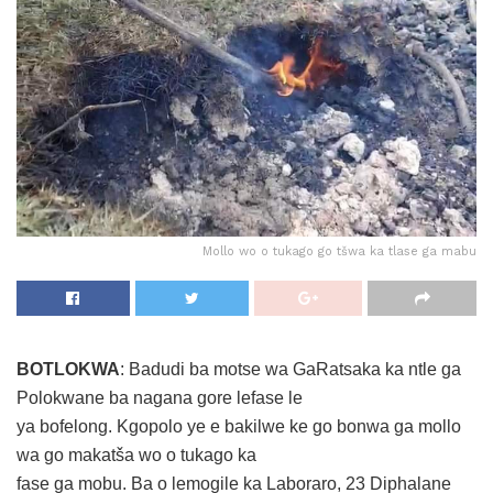
Mollo wo o tukago go tšwa ka tlase ga mabu
BOTLOKWA
: Badudi ba motse wa GaRatsaka ka ntle ga
Polokwane ba nagana gore lefase le
ya bofelong. Kgopolo ye e bakilwe ke go bonwa ga mollo
wa go makatša wo o tukago ka
fase ga mobu. Ba o lemogile ka Laboraro, 23 Diphalane