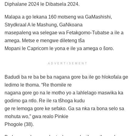
Diphalane 2024 le Dibatsela 2024.
Malapa a go lekana 160 motseng wa GaMashishi,
Strydkraal A le Mashung, GaNkoana
masepaleng wa selegae wa Fetakgomo-Tubatse a ile a
amega. Metse e mengwe dileteng tša
Mopani le Capricorn le yona e ile ya amega o šoro.
ADVERTISEMENT
Badudi ba re ba be ba nagana gore ba ile go hlokofala ge
ledimo le thoma. “Re thomile re
nagana gore go na le motho yo a lahlelago maswika ka
godimo ga ntlo. Re ile ra tšhoga kudu
ge re lemoga gore ke sefako. Ga sa nka ra bona selo sa
mohuta wo,” gwa realo Pinkie
Phogole (38).