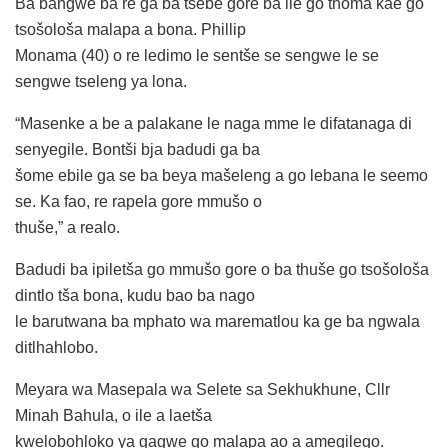
Ba bangwe ba re ga ba tsebe gore ba ile go thoma kae go
tsošološa malapa a bona. Phillip
Monama (40) o re ledimo le sentše se sengwe le se
sengwe tseleng ya lona.
“Masenke a be a palakane le naga mme le difatanaga di
senyegile. Bontši bja badudi ga ba
šome ebile ga se ba beya mašeleng a go lebana le seemo
se. Ka fao, re rapela gore mmušo o
thuše,” a realo.
Badudi ba ipiletša go mmušo gore o ba thuše go tsošološa
dintlo tša bona, kudu bao ba nago
le barutwana ba mphato wa marematlou ka ge ba ngwala
ditlhahlobo.
Meyara wa Masepala wa Selete sa Sekhukhune, Cllr
Minah Bahula, o ile a laetša
kwelobohloko ya gagwe go malapa ao a amegilego.