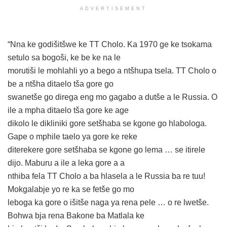
ADVERTISEMENT
“Nna ke godišitšwe ke TT Cholo. Ka 1970 ge ke tsokama
setulo sa bogoši, ke be ke na le
morutiši le mohlahli yo a bego a ntšhupa tsela. TT Cholo o
be a ntšha ditaelo tša gore go
swanetše go direga eng mo gagabo a dutše a le Russia. O
ile a mpha ditaelo tša gore ke age
dikolo le dikliniki gore setšhaba se kgone go hlabologa.
Gape o mphile taelo ya gore ke reke
diterekere gore setšhaba se kgone go lema … se itirele
dijo. Maburu a ile a leka gore a a
nthiba fela TT Cholo a ba hlasela a le Russia ba re tuu!
Mokgalabje yo re ka se fetše go mo
leboga ka gore o išitše naga ya rena pele … o re lwetše.
Bohwa bja rena Bakone ba Matlala ke