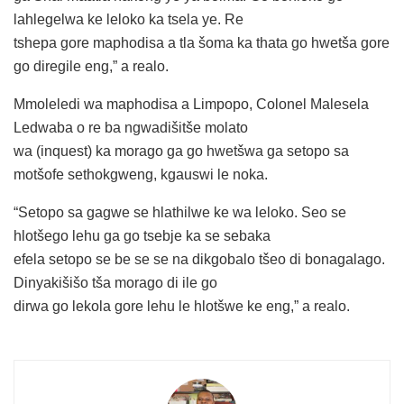
lahlegelwa ke leloko ka tsela ye. Re
tshepa gore maphodisa a tla šoma ka thata go hwetša gore
go diregile eng,” a realo.
Mmoleledi wa maphodisa a Limpopo, Colonel Malesela
Ledwaba o re ba ngwadišitše molato
wa (inquest) ka morago ga go hwetšwa ga setopo sa
motšofe sethokgweng, kgauswi le noka.
“Setopo sa gagwe se hlathilwe ke wa leloko. Seo se
hlotšego lehu ga go tsebje ka se sebaka
efela setopo se be se se na dikgobalo tšeo di bonagalago.
Dinyakišišo tša morago di ile go
dirwa go lekola gore lehu le hlotšwe ke eng,” a realo.