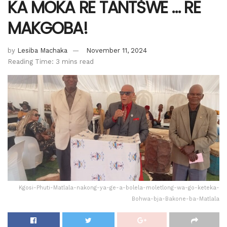
KA MOKA RE TANTŠWE … RE
MAKGOBA!
by
Lesiba Machaka
November 11, 2024
Reading Time: 3 mins read
Kgosi-Phuti-Matlala-nakong-ya-ge-a-bolela-moletlong-wa-go-keteka-
Bohwa-bja-Bakone-ba-Matlala