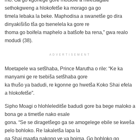
sethokgweng a hlokofetše ka morago ga go
timela lebaka la beke. Maphodisa a swanetše go dira
dinyakišišo tša go tsenelela ka gore re
thoma go boifela maphelo a batšofe ba rena,” gwa realo
modudi (38).
ADVERTISEMENT
Moetapele wa setšhaba, Prince Marutha o rile: “Ke ka
manyami ge re tsebiša setšhaba gore
ka thušo ya badudi, re kgonne go hwetša Koko Shai efela
a hlokofetše”.
Sipho Moagi o hlohleleditše badudi gore ba bege maloko a
bona ge a timetše nako esale
gona. “Se se diragetšego ga se amogelege ebile se kweša
pelo bohloko. Re lakaletša lapa la
ga Shai maatla nakong ye ya boima. Go bohloko go