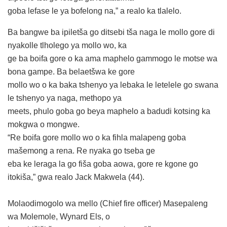
goba lefase le ya bofelong na,” a realo ka tlalelo.
Ba bangwe ba ipiletša go ditsebi tša naga le mollo gore di
nyakolle tlholego ya mollo wo, ka
ge ba boifa gore o ka ama maphelo gammogo le motse wa
bona gampe. Ba belaetšwa ke gore
mollo wo o ka baka tshenyo ya lebaka le letelele go swana
le tshenyo ya naga, methopo ya
meets, phulo goba go beya maphelo a badudi kotsing ka
mokgwa o mongwe.
“Re boifa gore mollo wo o ka fihla malapeng goba
mašemong a rena. Re nyaka go tseba ge
eba ke leraga la go fiša goba aowa, gore re kgone go
itokiša,” gwa realo Jack Makwela (44).
Molaodimogolo wa mello (Chief fire officer) Masepaleng
wa Molemole, Wynard Els, o