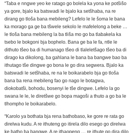
“Taba e nngwe yeo ke ratago go bolela ka yona ke potšišo
ya gore, bjalo ka batswadi le bjalo ka setšhaba, na re
dirang go tloša bana mebileng? Lefelo le le šoma le bana
ka morago ga ge ba tšwele sekolo le mafelelong a beke …
le tloša bana mebileng la ba tliša mo go ba tlabakela ka
tsebo le bokgoni bja bophelo. Bana ge ba le fa, ntle le
dithuto tšeo ba di humanago tšeo di tlaleletšago tšeo ba di
dirago ka dikolong, ba gahlana le bana ba bangwe bao ba
ithutago tše dingwe go bona le go dira segwera. Bjalo ka
batswadi le setšhaba, re na le boikarabelo bja go tloša
bana ba rena mebileng fao go nago le botagwa,
diokobatši, bohodu, bosenyi le tše dingwe. Lefelo la go
swana le le, le diretšwe go bopa magoši a thuto a go ba le
tlhompho le boikarabelo.
“Karolo ya bothata bja rena bathobaso, ke gore re rata go
direlwa kudu. A re ithuteng go itirela dilo esego go direlwa
ke batho ba bangwe. A re ithaopeng … re ithute go dira dilo