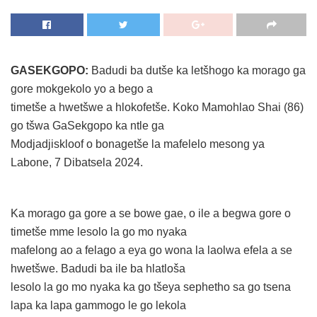
GASEKGOPO:
Badudi ba dutše ka letšhogo ka morago ga
gore mokgekolo yo a bego a
timetše a hwetšwe a hlokofetše. Koko Mamohlao Shai (86)
go tšwa GaSekgopo ka ntle ga
Modjadjiskloof o bonagetše la mafelelo mesong ya
Labone, 7 Dibatsela 2024.
Ka morago ga gore a se bowe gae, o ile a begwa gore o
timetše mme lesolo la go mo nyaka
mafelong ao a felago a eya go wona la laolwa efela a se
hwetšwe. Badudi ba ile ba hlatloša
lesolo la go mo nyaka ka go tšeya sephetho sa go tsena
lapa ka lapa gammogo le go lekola