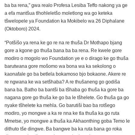
ba ba rena,” gwa realo Profesa Lesiba Teffo nakong ya ge
a efa mantšua tlhohleletšo moletlong wa go keteka
tšwelopele ya Foundation ka Mokibelo wa 26 Diphalane
(Oktoboro) 2024.
“Potšišo ya rena ke go re na re thuša Dr Mothapo bjang
gore a kgone go thuša bana ba ba rena. Re kwele gore
modiro o mogolo wo Foundation ye e o dirago ke go thuša
barutwana gore mošomo wa bona wa ka sekolong o
kaonafale go ba betlela bokamoso bjo bokaone. Akere re
re ngwana ke wa setšhaba? A re thušaneng go godiša
bana ba. Batho ba bantši ba tšhaba go thuša ka gore ba
nagana gore go thuša ke go ba le tšhelete. Go thuša ga go
nyake tšhelete ka mehla. Go barutiši bao ba rotšego
modiro, yo mongwe a ka re nna ke tla thuša ka go ruta
Mmetse, yo mongwe a thuša ka Akhaonthing goba Temo le
dithuto tše dingwe. Ba bangwe ba ka ruta bana go roka