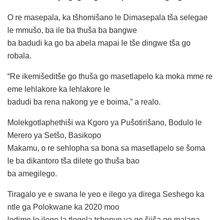
O re masepala, ka tšhomišano le Dimasepala tša selegae
le mmušo, ba ile ba thuša ba bangwe
ba badudi ka go ba abela mapai le tše dingwe tša go
robala.
“Re ikemišeditše go thuša go masetlapelo ka moka mme re
eme lehlakore ka lehlakore le
badudi ba rena nakong ye e boima,” a realo.
Molekgotlaphethiši wa Kgoro ya Pušotirišano, Bodulo le
Merero ya Setšo, Basikopo
Makamu, o re sehlopha sa bona sa masetlapelo se šoma
le ba dikantoro tša dilete go thuša bao
ba amegilego.
Tiragalo ye e swana le yeo e ilego ya direga Seshego ka
ntle ga Polokwane ka 2020 moo
ledimo le ilego la tlogela tshenyo ya go šiiša go malapa