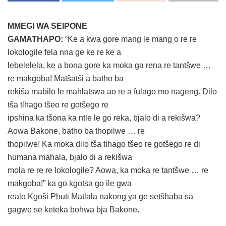
MMEGI WA SEIPONE
GAMATHAPO:
“Ke a kwa gore mang le mang o re re
lokologile fela nna ge ke re ke a
lebelelela, ke a bona gore ka moka ga rena re tantšwe …
re makgoba! Matšatši a batho ba
rekiša mabilo le mahlatswa ao re a fulago mo nageng. Dilo
tša tlhago tšeo re gotšego re
ipshina ka tšona ka ntle le go reka, bjalo di a rekišwa?
Aowa Bakone, batho ba thopilwe … re
thopilwe! Ka moka dilo tša tlhago tšeo re gotšego re di
humana mahala, bjalo di a rekišwa
mola re re re lokologile? Aowa, ka moka re tantšwe … re
makgoba!” ka go kgotsa go ile gwa
realo Kgoši Phuti Matlala nakong ya ge setšhaba sa
gagwe se keteka bohwa bja Bakone.