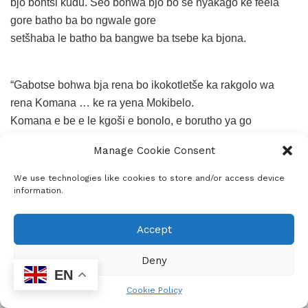
bjo bontši kudu. Seo bohwa bjo bo se nyakago ke feela
gore batho ba bo ngwale gore
setšhaba le batho ba bangwe ba tsebe ka bjona.
“Gabotse bohwa bja rena bo ikokotletše ka rakgolo wa
rena Komana … ke ra yena Mokibelo.
Komana e be e le kgoši e bonolo, e borutho ya go
phophoma lerato, boikokobetšo le
Manage Cookie Consent
tlhompho. Komana o be a hlompha setšhaba sa gagwe
gomme o se rutile tlhompho,
We use technologies like cookies to store and/or access device
information.
boikokobetšo le khutšo yeo le mamohla e bonalago
magareng ga bana ba gagwe. Rena re
setšhaba sa go rata khutšo, sa go hlompha batho ba
Accept
bangwe le gona sa go rata go šoma gore
Deny
re se ke ra bolawa ke tlala. Rena Bakone modu wa rena o
EN
thoma nageng ya Yemen fao re
Cookie Policy
ADVERTISEMENT
ilego ra sepela ra ya Ethiopia, ra fetela Somalia … ra