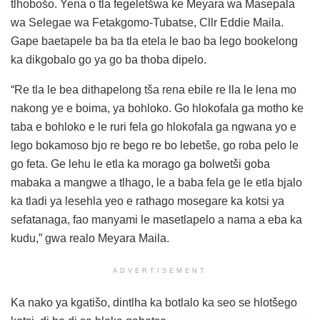
tlhobošo. Yena o tla fegeletšwa ke Meyara wa Masepala
wa Selegae wa Fetakgomo-Tubatse, Cllr Eddie Maila.
Gape baetapele ba ba tla etela le bao ba lego bookelong
ka dikgobalo go ya go ba thoba dipelo.
“Re tla le bea dithapelong tša rena ebile re lla le lena mo
nakong ye e boima, ya bohloko. Go hlokofala ga motho ke
taba e bohloko e le ruri fela go hlokofala ga ngwana yo e
lego bokamoso bjo re bego re bo lebetše, go roba pelo le
go feta. Ge lehu le etla ka morago ga bolwetši goba
mabaka a mangwe a tlhago, le a baba fela ge le etla bjalo
ka tladi ya lesehla yeo e rathago mosegare ka kotsi ya
sefatanaga, fao manyami le masetlapelo a nama a eba ka
kudu,” gwa realo Meyara Maila.
ADVERTISEMENT
Ka nako ya kgatišo, dintlha ka botlalo ka seo se hlotšego