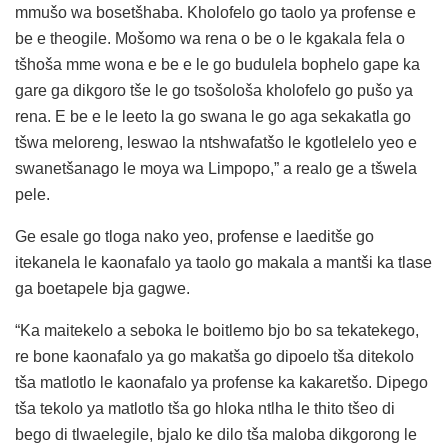
mmušo wa bosetšhaba. Kholofelo go taolo ya profense e
be e theogile. Mošomo wa rena o be o le kgakala fela o
tšhoša mme wona e be e le go budulela bophelo gape ka
gare ga dikgoro tše le go tsošološa kholofelo go pušo ya
rena. E be e le leeto la go swana le go aga sekakatla go
tšwa meloreng, leswao la ntshwafatšo le kgotlelelo yeo e
swanetšanago le moya wa Limpopo,” a realo ge a tšwela
pele.
Ge esale go tloga nako yeo, profense e laeditše go
itekanela le kaonafalo ya taolo go makala a mantši ka tlase
ga boetapele bja gagwe.
“Ka maitekelo a seboka le boitlemo bjo bo sa tekatekego,
re bone kaonafalo ya go makatša go dipoelo tša ditekolo
tša matlotlo le kaonafalo ya profense ka kakaretšo. Dipego
tša tekolo ya matlotlo tša go hloka ntlha le thito tšeo di
bego di tlwaelegile, bjalo ke dilo tša maloba dikgorong le