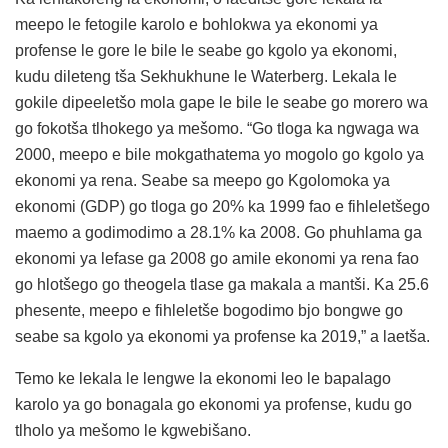
meepo le fetogile karolo e bohlokwa ya ekonomi ya
profense le gore le bile le seabe go kgolo ya ekonomi,
kudu dileteng tša Sekhukhune le Waterberg. Lekala le
gokile dipeeletšo mola gape le bile le seabe go morero wa
go fokotša tlhokego ya mešomo. “Go tloga ka ngwaga wa
2000, meepo e bile mokgathatema yo mogolo go kgolo ya
ekonomi ya rena. Seabe sa meepo go Kgolomoka ya
ekonomi (GDP) go tloga go 20% ka 1999 fao e fihleletšego
maemo a godimodimo a 28.1% ka 2008. Go phuhlama ga
ekonomi ya lefase ga 2008 go amile ekonomi ya rena fao
go hlotšego go theogela tlase ga makala a mantši. Ka 25.6
phesente, meepo e fihleletše bogodimo bjo bongwe go
seabe sa kgolo ya ekonomi ya profense ka 2019,” a laetša.
Temo ke lekala le lengwe la ekonomi leo le bapalago
karolo ya go bonagala go ekonomi ya profense, kudu go
tlholo ya mešomo le kgwebišano.